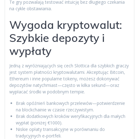
Te gry pozwalają testować intuicję bez długiego czekania
na cykle obstawiania.
Wygoda kryptowalut:
Szybkie depozyty i
wypłaty
Jedną z wyróżniających się cech Slottica dla szybkich graczy
jest system płatności kryptowalutami. Akceptując Bitcoin,
Ethereum i inne popularne tokeny, możesz dokonywać
depozytów natychmiast—często w kilka sekund—oraz
wypłacać środki w podobnym tempie.
Brak opóźnień bankowych przelewów—potwierdzenie
na blockchainie w czasie rzeczywistym.
Brak dodatkowych kroków weryfikacyjnych dla małych
wypłat (poniżej €1000).
Niskie opłaty transakcyjne w porównaniu do
tradycyjnych e‑portfeli.