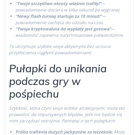
“Twoje szczęśliwe obroty właśnie trafiły!”
—
powiadomienie dociera w kilka sekund po wygranej.
“Nowy flash turniej startuje za 10 minut!”
—
powiadomienie zachęca do udziału na czas.
“Twoja kryptowaluta do wypłaty jest gotowa”
—
wiadomość zapewnia natychmiastowe potwierdzenie.
To utrzymuje szybkie sesje aktywnymi bez uczucia
przytłoczenia ciągłymi powiadomieniami.
Pułapki do unikania
podczas gry w
pośpiechu
Szybkość, która czyni sesje krótkie atrakcyjnymi, może też
prowadzić do impulsywnych błędów, jeśli nie będzie się
nimi zarządzać ostrożnie. Pamiętaj o tych pułapkach:
Próba trafienia dużych jackpotów za wcześnie:
Może