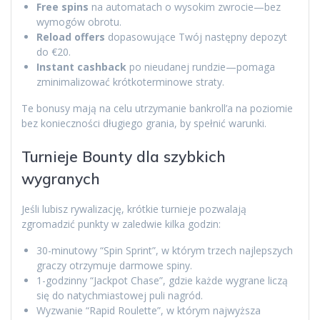
Free spins
na automatach o wysokim zwrocie—bez
wymogów obrotu.
Reload offers
dopasowujące Twój następny depozyt
do €20.
Instant cashback
po nieudanej rundzie—pomaga
zminimalizować krótkoterminowe straty.
Te bonusy mają na celu utrzymanie bankroll’a na poziomie
bez konieczności długiego grania, by spełnić warunki.
Turnieje Bounty dla szybkich
wygranych
Jeśli lubisz rywalizację, krótkie turnieje pozwalają
zgromadzić punkty w zaledwie kilka godzin:
30-minutowy “Spin Sprint”, w którym trzech najlepszych
graczy otrzymuje darmowe spiny.
1-godzinny “Jackpot Chase”, gdzie każde wygrane liczą
się do natychmiastowej puli nagród.
Wyzwanie “Rapid Roulette”, w którym najwyższa