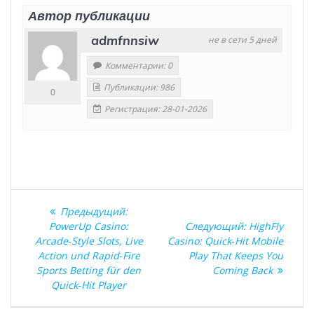
Автор публикации
admfnnsiw
не в сети 5 дней
Комментарии: 0
Публикации: 986
0
Регистрация: 28-01-2026
Навигация
Предыдущая
Предыдущий:
по
запись:
Следующая
PowerUp Casino:
Следующий:
HighFly
запись:
Arcade‑Style Slots, Live
Casino: Quick‑Hit Mobile
записям
Action und Rapid‑Fire
Play That Keeps You
Sports Betting für den
Coming Back
Quick‑Hit Player