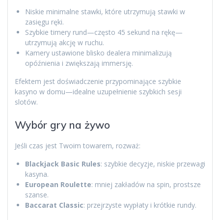
Niskie minimalne stawki, które utrzymują stawki w
zasięgu ręki.
Szybkie timery rund—często 45 sekund na rękę—
utrzymują akcję w ruchu.
Kamery ustawione blisko dealera minimalizują
opóźnienia i zwiększają immersję.
Efektem jest doświadczenie przypominające szybkie
kasyno w domu—idealne uzupełnienie szybkich sesji
slotów.
Wybór gry na żywo
Jeśli czas jest Twoim towarem, rozważ:
Blackjack Basic Rules
: szybkie decyzje, niskie przewagi
kasyna.
European Roulette
: mniej zakładów na spin, prostsze
szanse.
Baccarat Classic
: przejrzyste wypłaty i krótkie rundy.