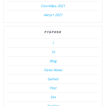
Сентябрь 2021
Август 2021
РУБРИКИ
1
10
Blog
Forex News
Games
Post
Sex
Spellen