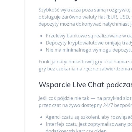
Szybkość wykracza poza samą rozgrywkę 
obsługuje zarówno waluty fiat (EUR, USD, G
depozyty można dokonywać natychmiast j
Przelewy bankowe są realizowane w cią
Depozyty kryptowalutowe omijają trad
Nie ma minimalnego wymogu depozytu 
Funkcja natychmiastowej gry uruchamia si
gry bez czekania na ręczne zatwierdzenia c
Wsparcie Live Chat podczas
Jeśli coś pójdzie nie tak — na przykład sl
przez czat na żywo dostępny 24/7 bezpośr
Agenci czatu są szkoleni, aby rozwiąza
Interfejs czatu jest zoptymalizowany 
dodatkowych kart czy okien.