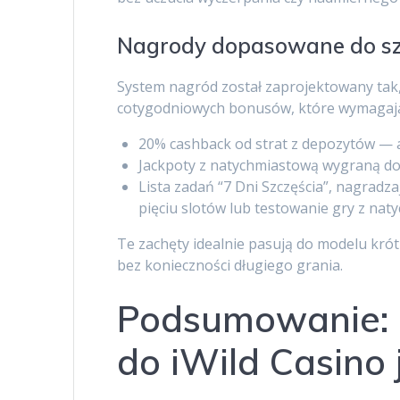
Nagrody dopasowane do szy
System nagród został zaprojektowany tak, 
cotygodniowych bonusów, które wymagają m
20% cashback od strat z depozytów — a
Jackpoty z natychmiastową wygraną do 
Lista zadań “7 Dni Szczęścia”, nagradza
pięciu slotów lub testowanie gry z na
Te zachęty idealnie pasują do modelu krót
bez konieczności długiego grania.
Podsumowanie: 
do iWild Casino 