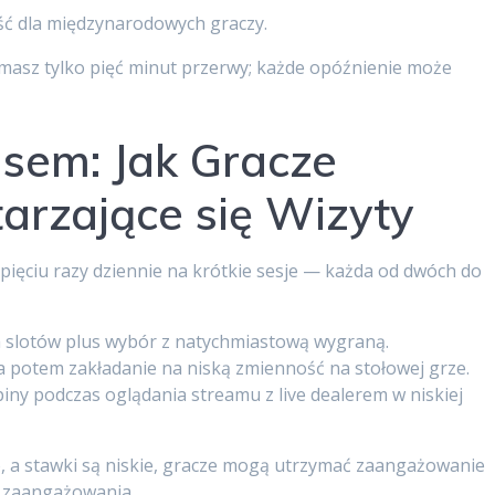
ść dla międzynarodowych graczy.
 masz tylko pięć minut przerwy; każde opóźnienie może
sem: Jak Gracze
arzające się Wizyty
pięciu razy dziennie na krótkie sesje — każda od dwóch do
 slotów plus wybór z natychmiastową wygraną.
 a potem zakładanie na niską zmienność na stołowej grze.
piny podczas oglądania streamu z live dealerem w niskiej
 a stawki są niskie, gracze mogą utrzymać zaangażowanie
o zaangażowania.