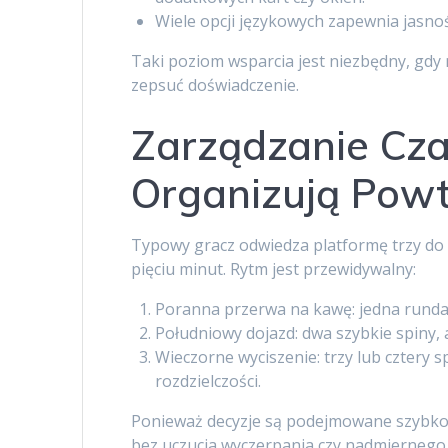
Wiele opcji językowych zapewnia jasno
Taki poziom wsparcia jest niezbędny, gdy
zepsuć doświadczenie.
Zarządzanie Cza
Organizują Powt
Typowy gracz odwiedza platformę trzy do 
pięciu minut. Rytm jest przewidywalny:
Poranna przerwa na kawę: jedna runda
Południowy dojazd: dwa szybkie spiny,
Wieczorne wyciszenie: trzy lub cztery s
rozdzielczości.
Ponieważ decyzje są podejmowane szybko,
bez uczucia wyczerpania czy nadmierneg