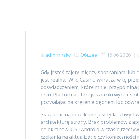
admfnnsiw
Общее
16.06.2026
|
Gdy jesteś zajęty między spotkaniami lub 
jest realna. iWild Casino wkracza w tę pr
doświadczeniem, które mniej przypomina p
dniu. Platforma oferuje szeroki wybór slo
pozwalając na kręcenie bębnem lub odwra
Skupienie na mobile nie jest tylko chwy
architekturę strony. Brak problemów z app
do ekranów iOS i Android w czasie rzeczyw
czekania na aktualizacje czy konieczności