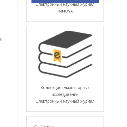
Электронный научный журнал
INNOVA
a
Коллекция гуманитарных
исследований
Электронный научный журнал
,
Найти: