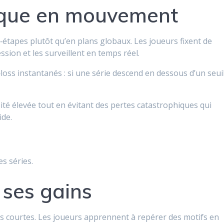
isque en mouvement
‑étapes plutôt qu’en plans globaux. Les joueurs fixent de
ssion et les surveillent en temps réel.
loss instantanés : si une série descend en dessous d’un seuil
ité élevée tout en évitant des pertes catastrophiques qui
ide.
s séries.
 ses gains
ons courtes. Les joueurs apprennent à repérer des motifs en