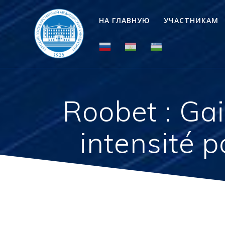
Перейти
к
НА ГЛАВНУЮ
УЧАСТНИКАМ
контенту
Roobet : Ga
intensité 