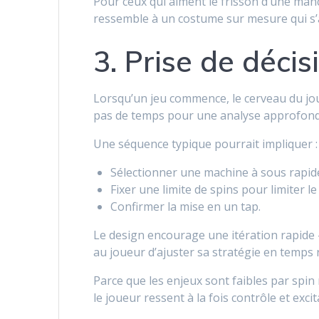
Pour ceux qui aiment le frisson d’une man
ressemble à un costume sur mesure qui s’
3. Prise de décis
Lorsqu’un jeu commence, le cerveau du jo
pas de temps pour une analyse approfondie ;
Une séquence typique pourrait impliquer :
Sélectionner une machine à sous rapide 
Fixer une limite de spins pour limiter le
Confirmer la mise en un tap.
Le design encourage une itération rapide
au joueur d’ajuster sa stratégie en temps r
Parce que les enjeux sont faibles par spin
le joueur ressent à la fois contrôle et exc