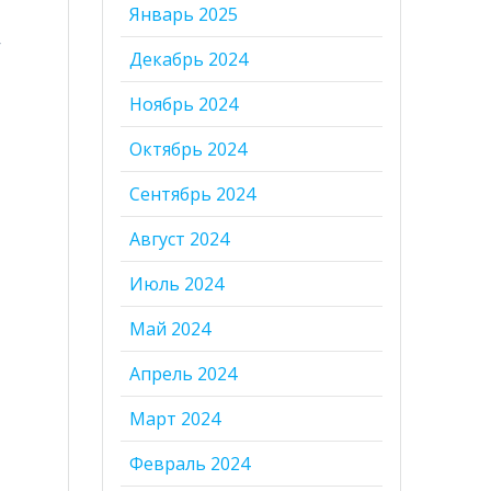
Январь 2025
r
Декабрь 2024
Ноябрь 2024
Октябрь 2024
Сентябрь 2024
Август 2024
Июль 2024
Май 2024
Апрель 2024
Март 2024
Февраль 2024