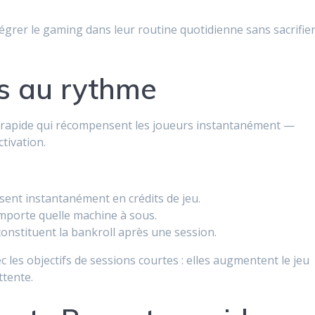
grer le gaming dans leur routine quotidienne sans sacrifie
s au rythme
 rapide qui récompensent les joueurs instantanément —
tivation.
sent instantanément en crédits de jeu.
importe quelle machine à sous.
onstituent la bankroll après une session.
c les objectifs de sessions courtes : elles augmentent le jeu
ttente.