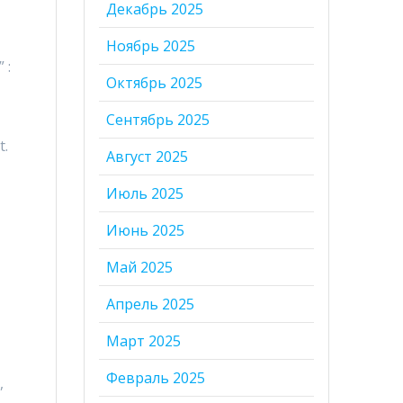
Декабрь 2025
Ноябрь 2025
 :
Октябрь 2025
Сентябрь 2025
t.
Август 2025
Июль 2025
Июнь 2025
Май 2025
Апрель 2025
Март 2025
Февраль 2025
,