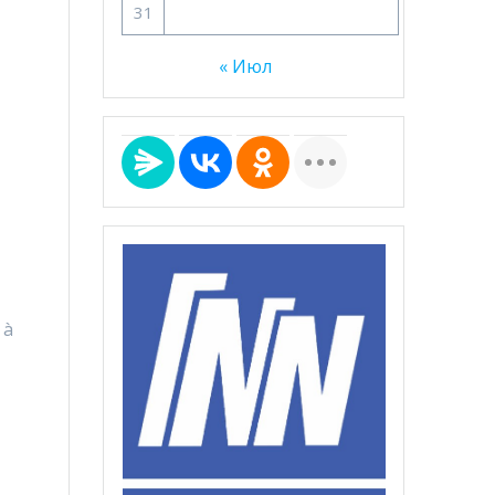
31
« Июл
 à