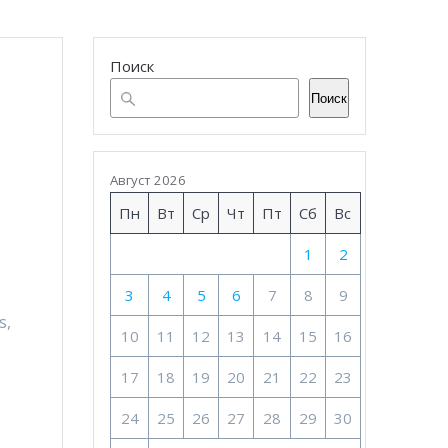
Поиск
Поиск
Август 2026
Пн
Вт
Ср
Чт
Пт
Сб
Вс
1
2
3
4
5
6
7
8
9
s,
10
11
12
13
14
15
16
17
18
19
20
21
22
23
24
25
26
27
28
29
30