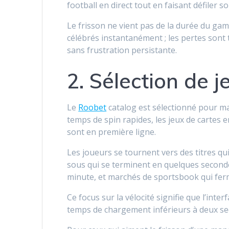
football en direct tout en faisant défiler s
Le frisson ne vient pas de la durée du game
célébrés instantanément ; les pertes sont
sans frustration persistante.
2. Sélection de j
Le
Roobet
catalog est sélectionné pour m
temps de spin rapides, les jeux de cartes 
sont en première ligne.
Les joueurs se tournent vers des titres q
sous qui se terminent en quelques seconde
minute, et marchés de sportsbook qui fer
Ce focus sur la vélocité signifie que l’in
temps de chargement inférieurs à deux se