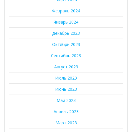
Февраль 2024
Январь 2024
Декабрь 2023
Октябрь 2023
Сентябрь 2023
Август 2023
Июль 2023
Июнь 2023
Май 2023
Апрель 2023
Март 2023