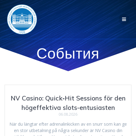
Перейти
к
контенту
События
NV Casino: Quick‑Hit Sessions för den
högeffektiva slots-entusiasten
06.08.2026
När du längtar efter adrenalinkicken av en snurr som kan ge
en stor utbetalning på några sekunder är NV Casino din