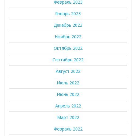
Февраль 2023
Январь 2023
Декабрь 2022
Ноябрь 2022
Октябрь 2022
Сентябрь 2022
Август 2022
Июль 2022
Июнь 2022
Апрель 2022
Март 2022
Февраль 2022