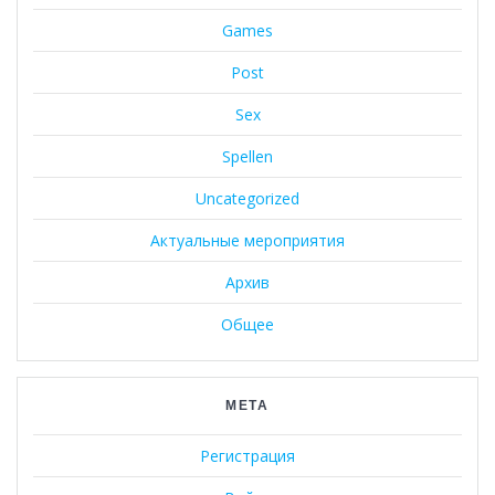
Games
Post
Sex
Spellen
Uncategorized
Актуальные мероприятия
Архив
Общее
МЕТА
Регистрация