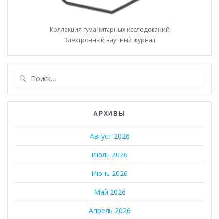
Коллекция гуманитарных исследований
Электронный научный журнал
Найти:
АРХИВЫ
Август 2026
Июль 2026
Июнь 2026
Май 2026
Апрель 2026