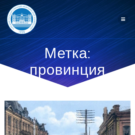
Перейти
к
контенту
Метка:
провинция