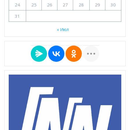
24
25
26
27
28
29
30
31
« Июл