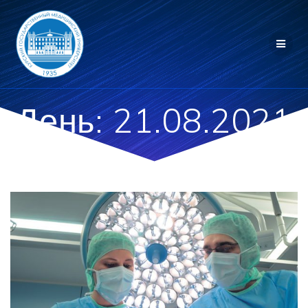
Перейти
к
контенту
День:
21.08.2021