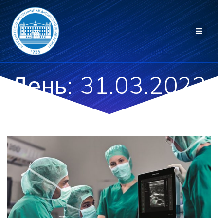
Перейти
к
контенту
День:
31.03.2022