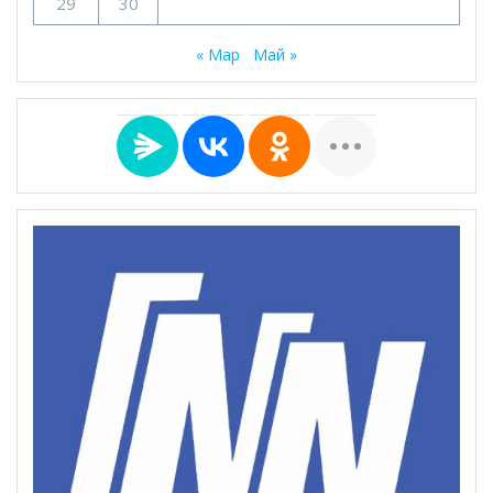
29
30
« Мар
Май »