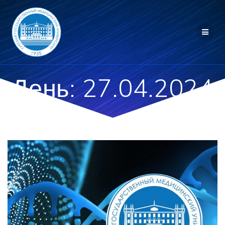
Перейти
к
контенту
День:
27.04.2024