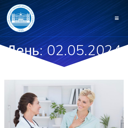
Перейти
к
контенту
День:
02.05.2024