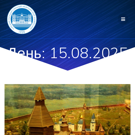
Перейти
к
контенту
День:
15.08.2025