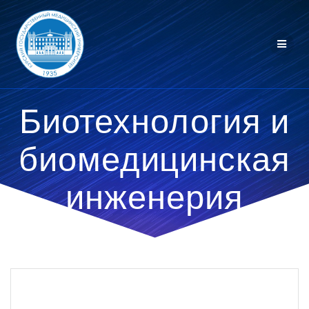
Перейти
к
контенту
Биотехнология и
биомедицинская
инженерия