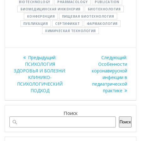
BIOTECHNOLOGY
PHARMACOLOGY
PUBLICATION
БИОМЕДИЦИНСКАЯ ИНЖЕНЕРИЯ
БИОТЕХНОЛОГИЯ
КОНФЕРЕНЦИЯ
ПИЩЕВАЯ БИОТЕХНОЛОГИЯ
ПУБЛИКАЦИЯ
СЕРТИФИКАТ
ФАРМАКОЛОГИЯ
ХИМИЧЕСКАЯ ТЕХНОЛОГИЯ
Навигация
Предыдущая
Следу
Предыдущий:
Следующий:
по
запись:
запись
ПСИХОЛОГИЯ
Особенности
ЗДОРОВЬЯ И БОЛЕЗНИ:
коронавирусной
записям
КЛИНИКО-
инфекции в
ПСИХОЛОГИЧЕСКИЙ
педиатрической
ПОДХОД
практике
Поиск
Поиск