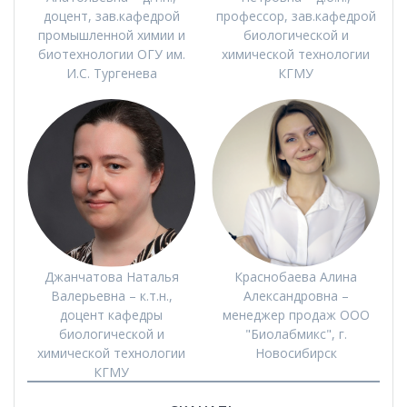
доцент, зав.кафедрой
профессор, зав.кафедрой
промышленной химии и
биологической и
биотехнологии ОГУ им.
химической технологии
И.С. Тургенева
КГМУ
Джанчатова Наталья
Краснобаева Алина
Валерьевна – к.т.н.,
Александровна –
доцент кафедры
менеджер продаж ООО
биологической и
"Биолабмикс", г.
химической технологии
Новосибирск
КГМУ