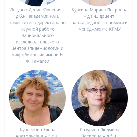
Логунов Денис Юрьевич –
Куркина Марина Петровна
д.б.н., академик РАН,
– д.э.н., доцент,
заместитель директора по
зав.кафедрой экономики и
научной работе
менеджмента КГМУ
Национального
исследовательского
центра эпидемиологии и
микробиологии имени Н.
Ф. Гамалеи
Кузнецова Елена
Лазурина Людмила
Анатольевна – д.т.н.,
Петровна – д.б.н.,