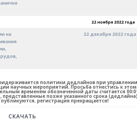
раничке
22 ноября 2022 года
и на
22 декабря 2022 года
чивания
ии,
трудов,
придерживается политики дедлайнов при управлени
ации научных мероприятий. Просьба отнестись к этом
ельным временем обозначенной даты считается 00:0
, представленные позже указанного срока (дедлайна)
е публикуются
,
регистрация прекращается!
СКАЧАТЬ