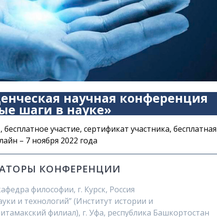
уденческая научная конференция
ые шаги в науке»
, бесплатное участие, сертификат участника, бесплатная
айн – 7 ноября 2022 года
АТОРЫ КОНФЕРЕНЦИИ
федра философии, г. Курск, Россия
уки и технологий” (Институт истории и
итамакский филиал), г. Уфа, республика Башкортостан