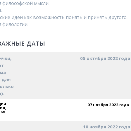
 философской мысли.
.
ские идеи как возможность понять и принять другого.
 филологии.
ВАЖНЫЕ ДАТЫ
ички,
05 октября 2022 года
рт
ема
в для
только
м)
.
ции
07 ноября 2022 года
ия,
ике
10 ноября 2022 года