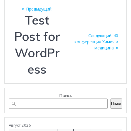
Навигация
Предыдущая
Предыдущий:
по
запись:
Test
записям
Post for
Следую
Следующий:
40
запись:
конференция Химия и
WordPr
медицина
ess
Поиск
Поиск
Август 2026