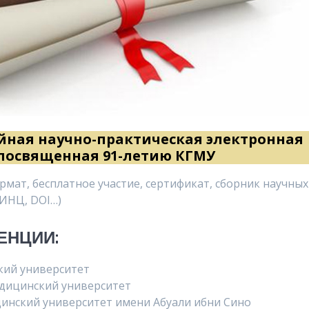
ная научно-практическая электронная
посвященная 91-летию КГМУ
рмат, бесплатное участие, сертификат, сборник научных
ИНЦ, DOI…)
ЕНЦИИ:
кий университет
дицинский университет
инский университет имени Абуали ибни Сино