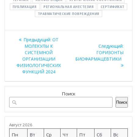
ПУБЛИКАЦИЯ
РЕГИОНАЛЬНАЯ АНЕСТЕЗИЯ
СЕРТИФИКАТ
ТРАВМАТИЧЕСКИЕ ПОВРЕЖДЕНИЯ
Навигация
Предыдущая
Предыдущий:
ОТ
по
запись:
Следу
МОЛЕКУЛЫ К
Следующий:
запись
СИСТЕМНОЙ
ГОРИЗОНТЫ
записям
ОРГАНИЗАЦИИ
БИОФАРМАЦЕВТИКИ
ФИЗИОЛОГИЧЕСКИХ
ФУНКЦИЙ 2024
Поиск
Поиск
Август 2026
Пн
Вт
Ср
Чт
Пт
Сб
Вс