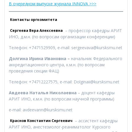
В очередном выпуске журнала INNOVA >>>
Контакты оргкомитета
– профессор кафедры АРИТ
Сергеева Вера Алексеевна
ИНО, д.м.н. (по вопросам организации конференции)
Телефон: +7471529909, e-mail: sergeevava@kursksmu.net
Долгина Ирина Ивановна –
начальник Федерального
аккредитационного центра, к.м.н. (по вопросам
проведения секции ФАЦ)
Телефон: +74712227575, e-mail: Dolginaii@kursksmu.net
Авдеева Наталья Николаевна
– доцент кафедры
АРИТ ИНО, к.м.н. (по вопросам научной программы)
e-mail: avdeevann@kursksmu.net
– ассистент кафедры
Краснов Константин Сергеевич
АРИТ ИНО, анестезиолог-реаниматолог Курского