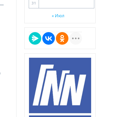
31
« Июл
е