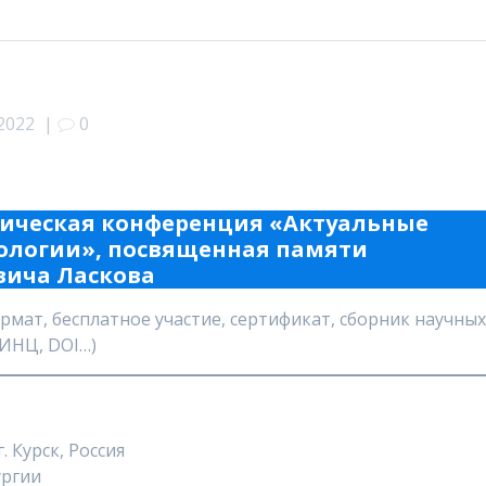
.2022
|
0
тическая конференция «Актуальные
ологии», посвященная памяти
вича Ласкова
ормат, бесплатное участие, сертификат, сборник научны
ИНЦ, DOI…)
 Курск, Россия
ургии