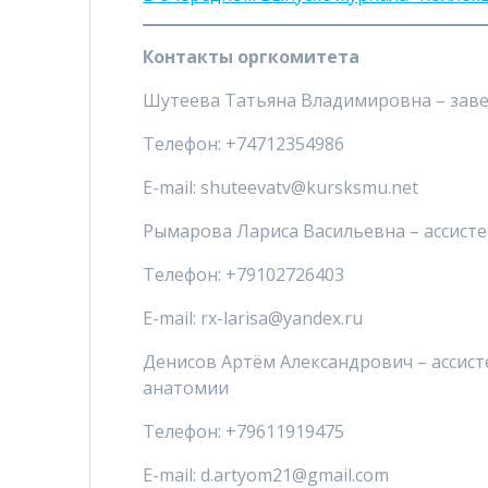
Контакты оргкомитета
Шутеева Татьяна Владимировна – зав
Телефон: +74712354986
E-mail: shuteevatv@kursksmu.net
Рымарова Лариса Васильевна – ассист
Телефон: +79102726403
E-mail: rx-larisa@yandex.ru
Денисов Артём Александрович – ассис
анатомии
Телефон: +79611919475
E-mail: d.artyom21@gmail.com