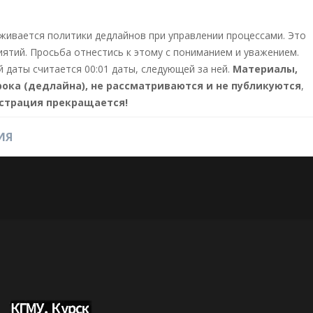
живается политики дедлайнов при управлении процессами. Это
иятий. Просьба отнестись к этому с пониманием и уважением.
даты считается 00:01 даты, следующей за ней.
Материалы,
ока (дедлайна), не рассматриваются и не публикуются
,
страция прекращается!
ИЯ