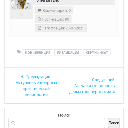
Липатов
Комментарии: 0
0
Публикации: 90
Регистрация: 23-07-2021
КОНФЕРЕНЦИЯ
ПУБЛИКАЦИЯ
СЕРТИФИКАТ
Навигация
Предыдущая
Предыдущий:
Следу
Следующий:
по
запись:
Актуальные вопросы
запись
Актуальные вопросы
практической
дерматовенерологии
записям
неврологии
Поиск
Поиск