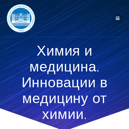
Перейти
к
контенту
Химия и
медицина.
Инновации в
медицину от
химии.