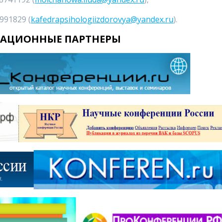
991829 (
kafedrapsihologiizdorovya@yandex.ru
).
АЦИОННЫЕ ПАРТНЕРЫ