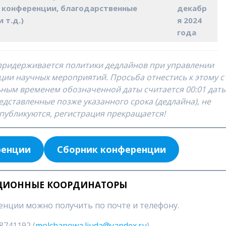
 конференции, благодарственные
декабр
 т.д.)
я 2024
года
 придерживается политики дедлайнов при управлении
ации научных мероприятий. Просьба отнестись к этому с
ным временем обозначенной даты считается 00:01 даты
едставленные позже указанного срока (дедлайна), не
публикуются, регистрация прекращается!
ренции
Сборник конференции
ИОННЫЕ КООРДИНАТОРЫ
ции можно получить по почте и телефону.
741192 (
molchanowa.liuda@yandex.ru
),