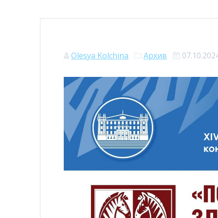
Olesya Kolchina
Архив
07.10.202