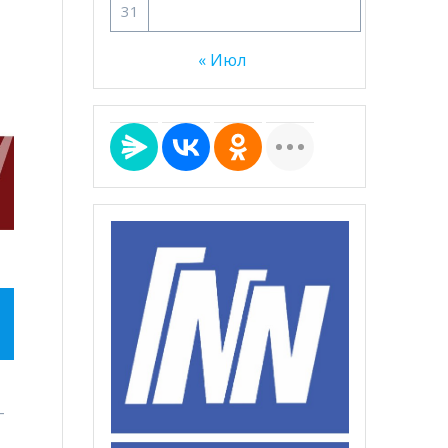
31
« Июл
–