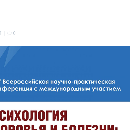
4
|
0