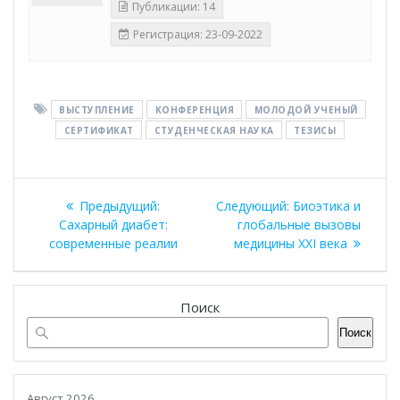
Публикации: 14
Регистрация: 23-09-2022
ВЫСТУПЛЕНИЕ
КОНФЕРЕНЦИЯ
МОЛОДОЙ УЧЕНЫЙ
СЕРТИФИКАТ
СТУДЕНЧЕСКАЯ НАУКА
ТЕЗИСЫ
Навигация
Предыдущая
Следующая
Предыдущий:
Следующий:
Биоэтика и
по
запись:
запись:
Сахарный диабет:
глобальные вызовы
современные реалии
медицины XXI века
записям
Поиск
Поиск
Август 2026