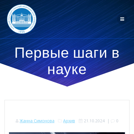
Перейти
к
контенту
Первые шаги в
науке
Жанна Симонова
Архив
21.10.2024
|
0