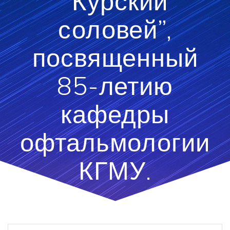
“Курский
соловей”,
посвященный
85-летию
кафедры
офтальмологии
КГМУ.