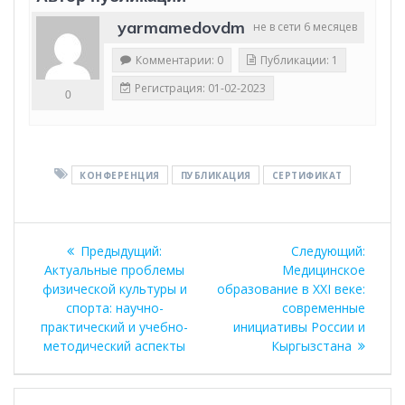
yarmamedovdm
не в сети 6 месяцев
Комментарии: 0
Публикации: 1
Регистрация: 01-02-2023
0
КОНФЕРЕНЦИЯ
ПУБЛИКАЦИЯ
СЕРТИФИКАТ
Навигация
Предыдущая
Следу
Предыдущий:
Следующий:
по
запись:
запись
Актуальные проблемы
Медицинское
физической культуры и
образование в XXI веке:
записям
спорта: научно-
современные
практический и учебно-
инициативы России и
методический аспекты
Кыргызстана