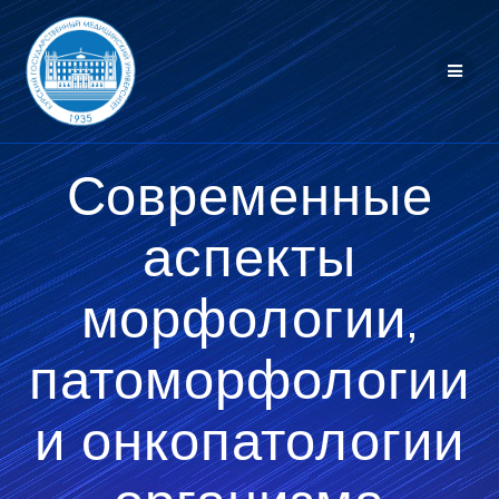
Перейти
к
контенту
Современные
аспекты
морфологии,
патоморфологии
и онкопатологии