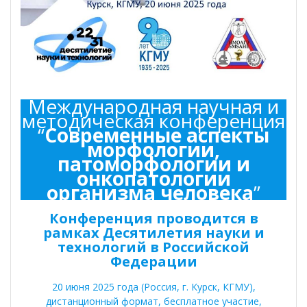
Международная научная и
методическая конференция
“
Современные аспекты
морфологии,
патоморфологии и
онкопатологии
организма человека
”
Конференция проводится в
рамках Десятилетия науки и
технологий в Российской
Федерации
20 июня 2025 года (Россия, г. Курск, КГМУ),
дистанционный формат, бесплатное участие,