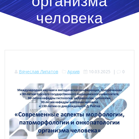
организма
человека
Вячеслав Липатов
Архив
10.03.2025
|
0