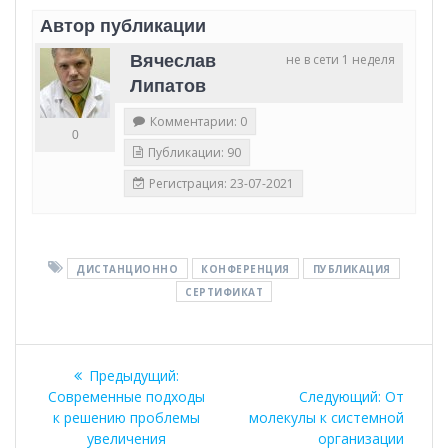
Автор публикации
Вячеслав
не в сети 1 неделя
Липатов
Комментарии: 0
0
Публикации: 90
Регистрация: 23-07-2021
ДИСТАНЦИОННО
КОНФЕРЕНЦИЯ
ПУБЛИКАЦИЯ
СЕРТИФИКАТ
Навигация
Предыдущая
Предыдущий:
по
запись:
Следующ
Современные подходы
Следующий:
От
запись:
к решению проблемы
молекулы к системной
увеличения
организации