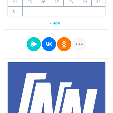
24
25
26
27
28
29
30
31
« Июл