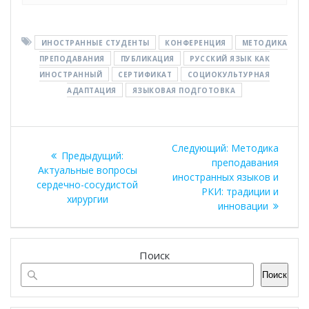
ИНОСТРАННЫЕ СТУДЕНТЫ
КОНФЕРЕНЦИЯ
МЕТОДИКА
ПРЕПОДАВАНИЯ
ПУБЛИКАЦИЯ
РУССКИЙ ЯЗЫК КАК
ИНОСТРАННЫЙ
СЕРТИФИКАТ
СОЦИОКУЛЬТУРНАЯ
АДАПТАЦИЯ
ЯЗЫКОВАЯ ПОДГОТОВКА
Навигация
Следующая
Следующий:
Методика
Предыдущая
Предыдущий:
по
запись:
преподавания
запись:
Актуальные вопросы
иностранных языков и
сердечно-сосудистой
записям
РКИ: традиции и
хирургии
инновации
Поиск
Поиск