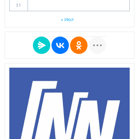
31
« Июл