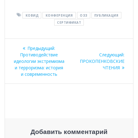
КОВИД
КОНФЕРЕНЦИЯ
ОЗЗ
ПУБЛИКАЦИЯ
СЕРТИФИКАТ
Навигация
Предыдущая
Предыдущий:
по
запись:
Следу
Противодействие
Следующий:
запись
идеологии экстремизма
ПРОКОПЕНКОВСКИЕ
записям
и терроризма: история
ЧТЕНИЯ
и современность
Добавить комментарий