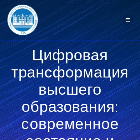
Перейти
к
контенту
Цифровая
трансформация
высшего
образования:
современное