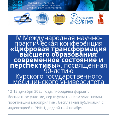
IV Международная научно-
практическая конференция
«Цифровая трансформация
высшего образования:
современное состояние и
перспективы»
, посвященная
90-летию
Курского государственного
медицинского университета
12-13 декабря 2025 года, гибридный формат,
бесплатное участие, сертификат – всем участникам,
посетившим мероприятие , бесплатная публикация с
индексацией в РИНЦ, дедлайн – 4 ноября