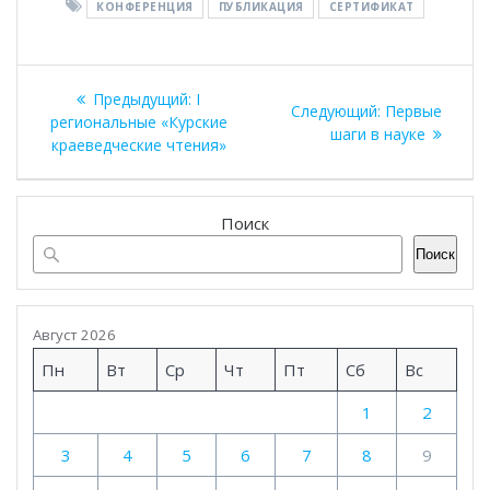
КОНФЕРЕНЦИЯ
ПУБЛИКАЦИЯ
СЕРТИФИКАТ
Навигация
Предыдущая
Предыдущий:
I
Следующая
Следующий:
Первые
по
запись:
региональные «Курские
запись:
шаги в науке
краеведческие чтения»
записям
Поиск
Поиск
Август 2026
Пн
Вт
Ср
Чт
Пт
Сб
Вс
1
2
3
4
5
6
7
8
9