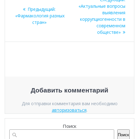
по
Следующая
«Актуальные вопросы
Предыдущий:
запись:
выявления
Предыдущая
«Фармакология разных
записям
коррупциогенности в
запись:
стран»
современном
обществе»
Добавить комментарий
Для отправки комментария вам необходимо
авторизоваться
.
Поиск
Поиск