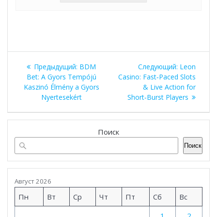
Навигация
Предыдущая
Следующа
Предыдущий:
BDM
Следующий:
Leon
по
запись:
запись:
Bet: A Gyors Tempójú
Casino: Fast‑Paced Slots
Kaszinó Élmény a Gyors
& Live Action for
записям
Nyertesekért
Short‑Burst Players
Поиск
Поиск
Август 2026
Пн
Вт
Ср
Чт
Пт
Сб
Вс
1
2