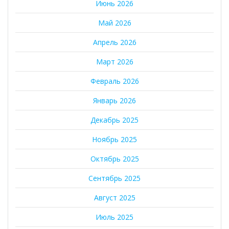
Июнь 2026
Май 2026
Апрель 2026
Март 2026
Февраль 2026
Январь 2026
Декабрь 2025
Ноябрь 2025
Октябрь 2025
Сентябрь 2025
Август 2025
Июль 2025