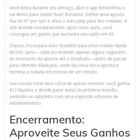
Você entra durante seu almoço, abre o app BetAndYou e
vai direto para Sweet Rush Bonanza. Define uma aposta
fixa de €1 por spin e ativa o auto‑play para dez rodadas. A
slot acende imediatamente; após cinco spins, você
consegue um ganho que aumenta seu saldo em €5.
Depois, troca para Auto Roulette para uma rodada rápida
de três spins—cada um levando apenas alguns segundos
do momento da aposta até o resultado—antes de passar
para Ultimate Blackjack, onde faz uma única aposta e
termina a rodada em menos de um minuto.
Sua sessão total dura cerca de quinze minutos; você ganha
€12 líquidos e decide parar antes da próxima reunião,
sentindo-se satisfeito com uma explosão eficiente de
entretenimento.
Encerramento:
Aproveite Seus Ganhos