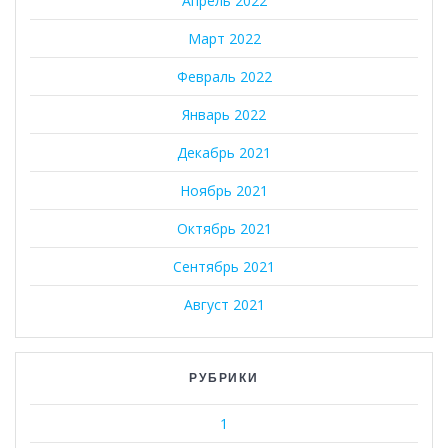
Апрель 2022
Март 2022
Февраль 2022
Январь 2022
Декабрь 2021
Ноябрь 2021
Октябрь 2021
Сентябрь 2021
Август 2021
РУБРИКИ
1