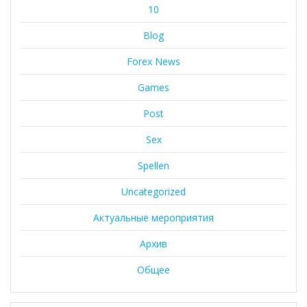
10
Blog
Forex News
Games
Post
Sex
Spellen
Uncategorized
Актуальные мероприятия
Архив
Общее