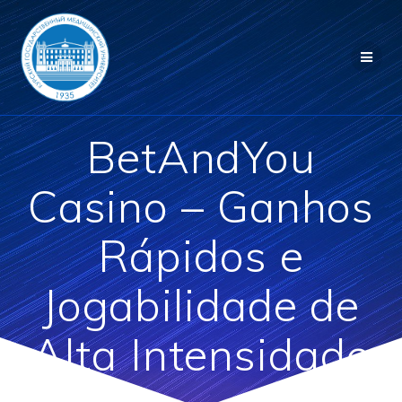
Перейти
к
контенту
BetAndYou
Casino – Ganhos
Rápidos e
Jogabilidade de
Alta Intensidade