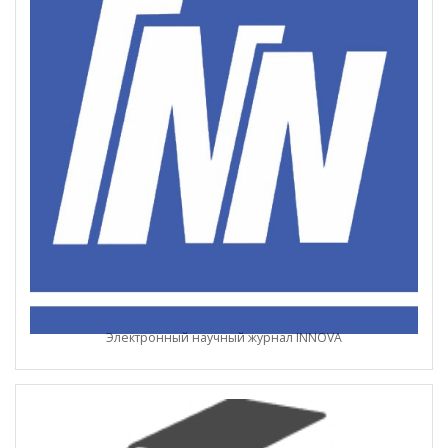
Электронный научный журнал INNOVA