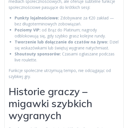
mediach społecznościowych, ale oferuje subtelne funkcje
społecznościowe pasujące do krótkich sesji:
Punkty lojalnościowe:
Zdobywane za €20 zakład —
bez długoterminowych zobowiązań.
Poziomy VIP:
od Brąz do Platinum; nagrody
odblokowują się, gdy szybko grasz kolejne rundy.
Tworzenie lub dołączanie do czatów na żywo:
Dziel
się wskazówkami lub świętuj wygrane natychmiast.
Shoutouty sponsorów:
Czasami ogłaszane podczas
live roulette.
Funkcje społeczne utrzymują tempo, nie odciągając od
szybkiej gry.
Historie graczy –
migawki szybkich
wygranych