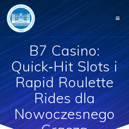
Перейти
к
контенту
B7 Casino:
Quick‑Hit Slots i
Rapid Roulette
Rides dla
Nowoczesnego