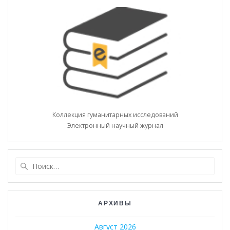
Коллекция гуманитарных исследований
Электронный научный журнал
Найти:
АРХИВЫ
Август 2026