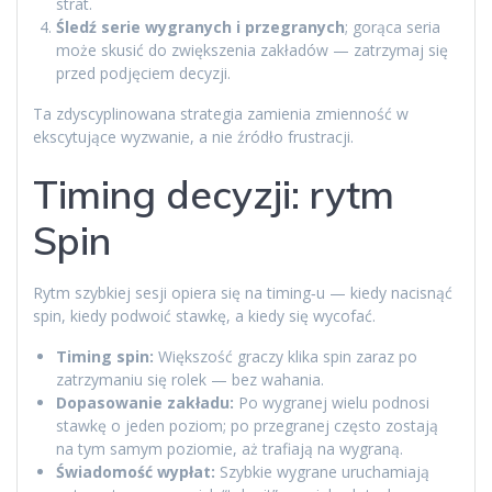
strat.
Śledź serie wygranych i przegranych
; gorąca seria
może skusić do zwiększenia zakładów — zatrzymaj się
przed podjęciem decyzji.
Ta zdyscyplinowana strategia zamienia zmienność w
ekscytujące wyzwanie, a nie źródło frustracji.
Timing decyzji: rytm
Spin
Rytm szybkiej sesji opiera się na timing‑u — kiedy nacisnąć
spin, kiedy podwoić stawkę, a kiedy się wycofać.
Timing spin:
Większość graczy klika spin zaraz po
zatrzymaniu się rolek — bez wahania.
Dopasowanie zakładu:
Po wygranej wielu podnosi
stawkę o jeden poziom; po przegranej często zostają
na tym samym poziomie, aż trafiają na wygraną.
Świadomość wypłat:
Szybkie wygrane uruchamiają