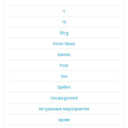
1
10
Blog
Forex News
Games
Post
Sex
Spellen
Uncategorized
Актуальные мероприятия
Архив