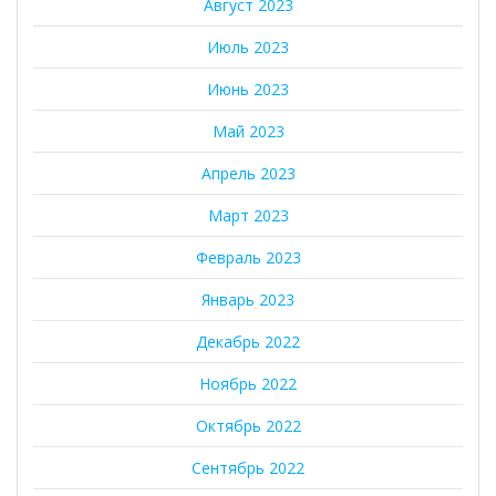
Август 2023
Июль 2023
Июнь 2023
Май 2023
Апрель 2023
Март 2023
Февраль 2023
Январь 2023
Декабрь 2022
Ноябрь 2022
Октябрь 2022
Сентябрь 2022