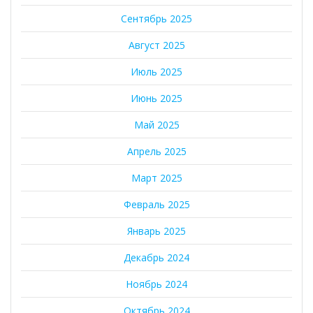
Сентябрь 2025
Август 2025
Июль 2025
Июнь 2025
Май 2025
Апрель 2025
Март 2025
Февраль 2025
Январь 2025
Декабрь 2024
Ноябрь 2024
Октябрь 2024