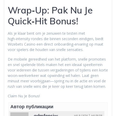
Wrap‑Up: Pak Nu Je
Quick‑Hit Bonus!
Als je klaar bent om je zenuwen te testen met
high‑intensity rondes die binnen seconden eindigen, biedt
Wizebets Casino een direct onboarding‑ervaring op maat
voor spelers die houden van snelle sensaties.
De mobiele gereedheid van het platform, snelle promoties
en snel spelende titels maken het een ideaal speelterrein
voor iedereen die tussen vergaderingen of tijdens een korte
woon‑werkverkeer wat opwinding wil halen. Laat geen
minuut meer voorbijgaan—spring nu in de actie en voel de
rush van snelle wins die je keer op keer terug laten komen.
Claim Nu Je Bonus!
Автор публикации
admfnnsiw
не в сети 1 неделя