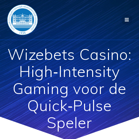
Перейти
к
контенту
Wizebets Casino:
High‑Intensity
Gaming voor de
Quick‑Pulse
Speler