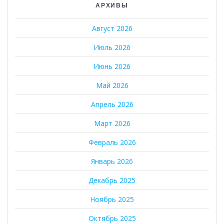
АРХИВЫ
Август 2026
Июль 2026
Июнь 2026
Май 2026
Апрель 2026
Март 2026
Февраль 2026
Январь 2026
Декабрь 2025
Ноябрь 2025
Октябрь 2025