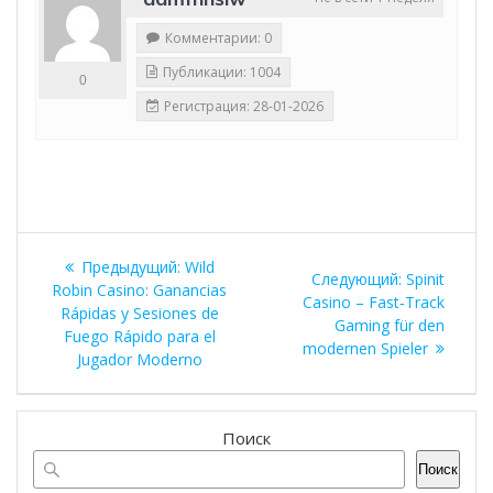
Комментарии: 0
Публикации: 1004
0
Регистрация: 28-01-2026
Навигация
Предыдущая
Предыдущий:
Wild
Следующая
Следующий:
Spinit
по
запись:
Robin Casino: Ganancias
запись:
Casino – Fast‑Track
Rápidas y Sesiones de
Gaming für den
записям
Fuego Rápido para el
modernen Spieler
Jugador Moderno
Поиск
Поиск