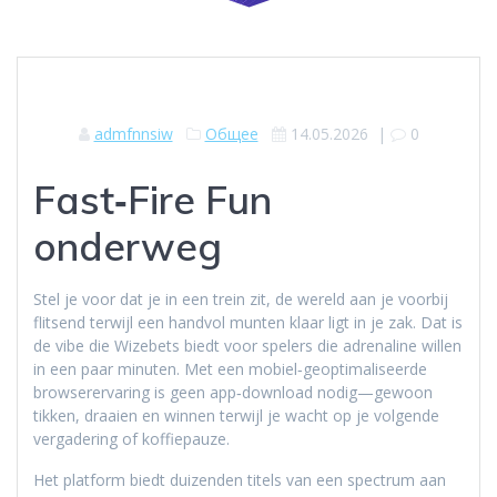
admfnnsiw
Общее
14.05.2026
|
0
Fast‑Fire Fun
onderweg
Stel je voor dat je in een trein zit, de wereld aan je voorbij
flitsend terwijl een handvol munten klaar ligt in je zak. Dat is
de vibe die Wizebets biedt voor spelers die adrenaline willen
in een paar minuten. Met een mobiel‑geoptimaliseerde
browserervaring is geen app‑download nodig—gewoon
tikken, draaien en winnen terwijl je wacht op je volgende
vergadering of koffiepauze.
Het platform biedt duizenden titels van een spectrum aan