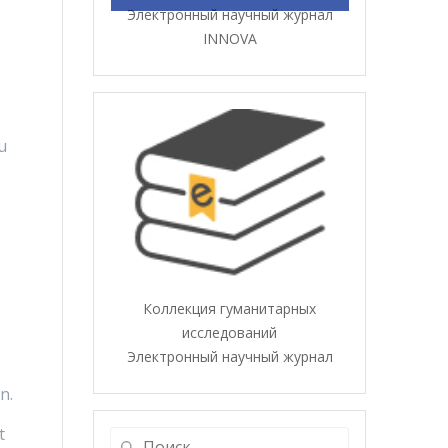
Электронный научный журнал
INNOVA
u
Коллекция гуманитарных
исследований
Электронный научный журнал
n.
t
Найти: