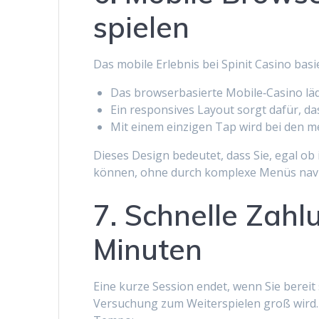
spielen
Das mobile Erlebnis bei Spinit Casino bas
Das browserbasierte Mobile‑Casino lä
Ein responsives Layout sorgt dafür, d
Mit einem einzigen Tap wird bei den me
Dieses Design bedeutet, dass Sie, egal ob 
können, ohne durch komplexe Menüs navi
7. Schnelle Zah
Minuten
Eine kurze Session endet, wenn Sie bereit
Versuchung zum Weiterspielen groß wird. 