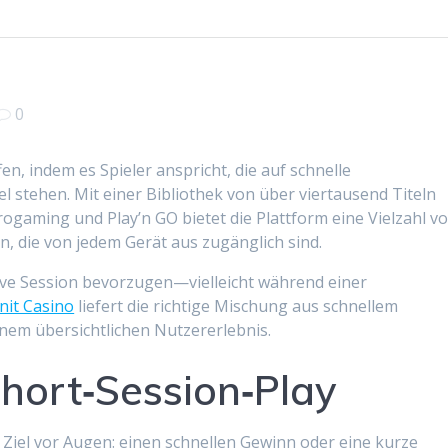
0
en, indem es Spieler anspricht, die auf schnelle
 stehen. Mit einer Bibliothek von über viertausend Titeln
ogaming und Play’n GO bietet die Plattform eine Vielzahl v
n, die von jedem Gerät aus zugänglich sind.
sive Session bevorzugen—vielleicht während einer
nit Casino
liefert die richtige Mischung aus schnellem
nem übersichtlichen Nutzererlebnis.
Short‑Session‑Play
s Ziel vor Augen: einen schnellen Gewinn oder eine kurze