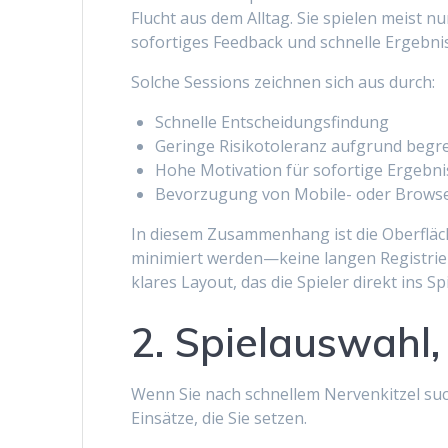
Flucht aus dem Alltag. Sie spielen meist n
sofortiges Feedback und schnelle Ergebnis
Solche Sessions zeichnen sich aus durch:
Schnelle Entscheidungsfindung
Geringe Risikotoleranz aufgrund begre
Hohe Motivation für sofortige Ergebni
Bevorzugung von Mobile- oder Browse
In diesem Zusammenhang ist die Oberfläch
minimiert werden—keine langen Registrie
klares Layout, das die Spieler direkt ins Sp
2. Spielauswahl,
Wenn Sie nach schnellem Nervenkitzel such
Einsätze, die Sie setzen.