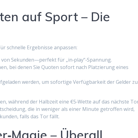
ten auf Sport – Die
 für schnelle Ergebnisse anpassen:
b von Sekunden—perfekt für „in‑play“‑Spannung.
nen, bei denen Sie Quoten sofort nach Platzierung eines
fgeladen werden, um sofortige Verfügbarkeit der Gelder zu
hen, während der Halbzeit eine €5‑Wette auf das nächste To
scheidung, die in weniger als einer Minute getroffen wird,
nden, falls das Tor fällt.
r‑Magie – Überall