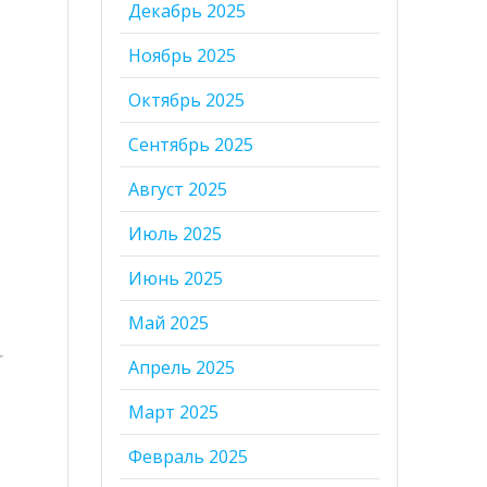
Декабрь 2025
Ноябрь 2025
Октябрь 2025
Сентябрь 2025
Август 2025
Июль 2025
Июнь 2025
Май 2025
r
Апрель 2025
Март 2025
Февраль 2025