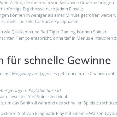
 Spin‑Zeiten, die innerhalb von Sekunden Gewinne bringen.
t sofortige Ergebnisse nach jedem Einsatz.
gen können in weniger als einer Minute getroffen werden.
 schnell—perfekt für kurze Spielphasen.
rn wie Quickspin und Red Tiger Gaming können Spieler
ünschten Tempo entspricht, ohne tief in Menüs eintauchen z
en für schnelle Gewinne
gelegt, Megaways zu jagen; es geht darum, die Chancen auf
, aber geringem Paytable‑Spread
.
am—zwei bis fünf Spins sind ideal.
ze, um das Bankroll während des schnellen Spiels zu schütze
Quickfire“-Slot von Pragmatic Play mit einem 5‑Walzen‑Layou