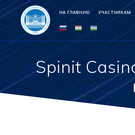
Перейти
к
НА ГЛАВНУЮ
УЧАСТНИКАМ
контенту
Spinit Casin