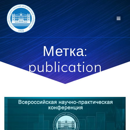
Перейти
к
контенту
Метка:
publication