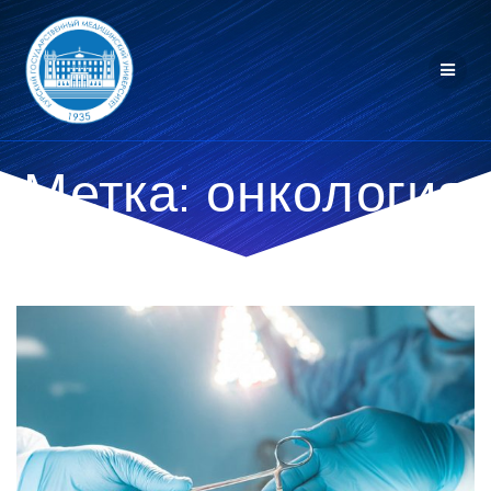
Перейти
к
контенту
Метка:
онкология