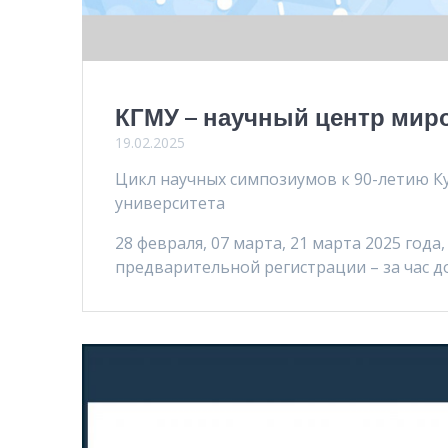
КГМУ – научный центр мир
19.02.2025
Цикл научных симпозиумов к 90-летию К
университета
28 февраля, 07 марта, 21 марта 2025 год
предварительной регистрации – за час 