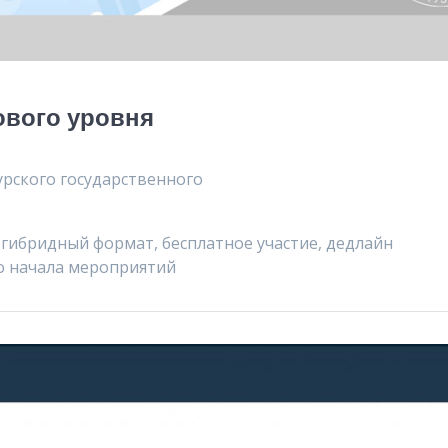
ового уровня
урского государственного
а, гибридный формат, бесплатное участие, дедлайн
до начала мероприятий