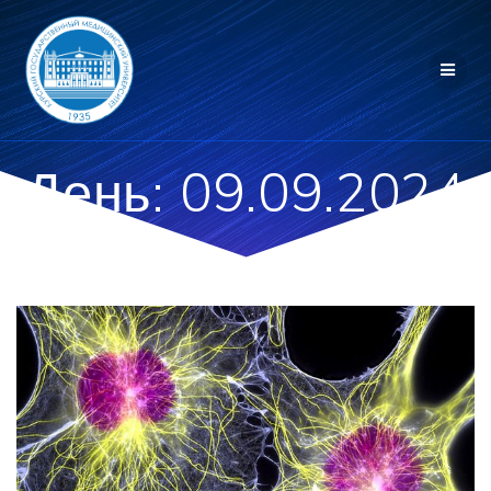
Перейти
к
контенту
День:
09.09.2024