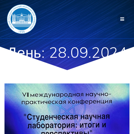
Перейти
к
контенту
День:
28.09.2024