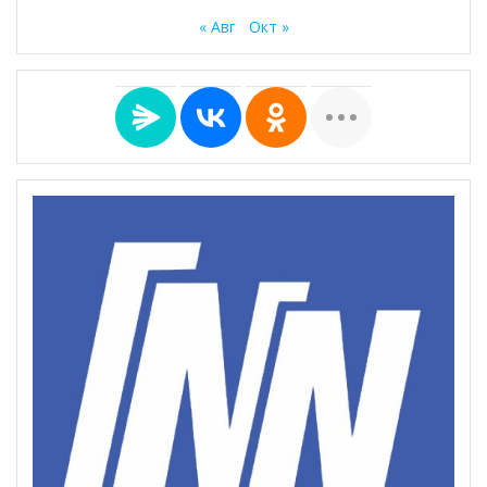
« Авг
Окт »