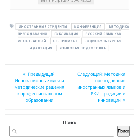
Регистрация: 30-01-2023
ИНОСТРАННЫЕ СТУДЕНТЫ
КОНФЕРЕНЦИЯ
МЕТОДИКА
ПРЕПОДАВАНИЯ
ПУБЛИКАЦИЯ
РУССКИЙ ЯЗЫК КАК
ИНОСТРАННЫЙ
СЕРТИФИКАТ
СОЦИОКУЛЬТУРНАЯ
АДАПТАЦИЯ
ЯЗЫКОВАЯ ПОДГОТОВКА
Навигация
Предыдущая
Следующая
Предыдущий:
Следующий:
Методика
по
запись:
запись:
Инновационные идеи и
преподавания
методические решения
иностранных языков и
записям
в профессиональном
РКИ: традиции и
образовании
инновации
Поиск
Поиск