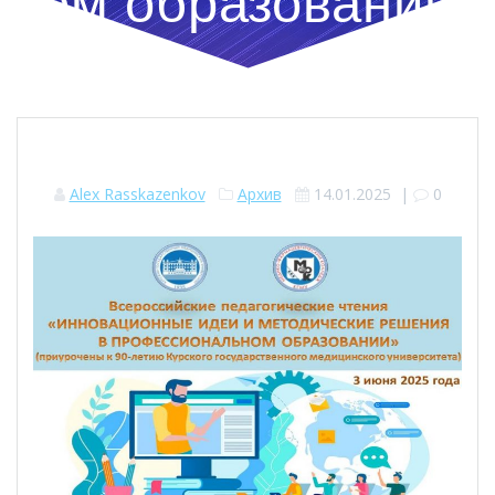
ом образовании
Alex Rasskazenkov
Архив
14.01.2025
|
0