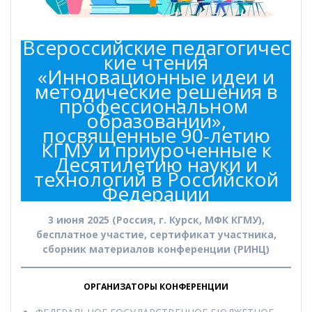
Всероссийские педагогичес
кие чтения
«Инновационные идеи и
методические решения в
профессиональном
образовании»,
посвященные 90-летию
КГМУ и приуроченные к
Десятилетию науки и
технологий в Российской
Федерации
3 июня 2025 (Россия, г. Курск, МФК КГМУ),
бесплатное участие, сертификат участника,
сборник материалов конференции (РИНЦ)
ОРГАНИЗАТОРЫ КОНФЕРЕНЦИИ