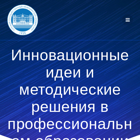
Перейти
к
контенту
Инновационные
идеи и
методические
решения в
профессиональн