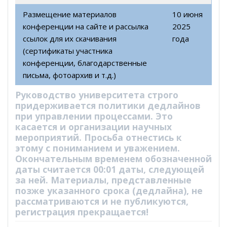
Размещение материалов
10 июня
конференции на сайте и рассылка
2025
ссылок для их скачивания
года
(сертификаты участника
конференции, благодарственные
письма, фотоархив и т.д.)
Руководство университета строго
придерживается политики дедлайнов
при управлении процессами. Это
касается и организации научных
мероприятий. Просьба отнестись к
этому с пониманием и уважением.
Окончательным временем обозначенной
даты считается 00:01 даты, следующей
за ней. Материалы, представленные
позже указанного срока (дедлайна), не
рассматриваются и не публикуются,
регистрация прекращается!