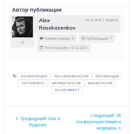
Автор публикации
Alex
не в сети 1 неделя
Rasskazenkov
Комментарии: 0
Публикации: 7
0
Регистрация: 14-12-2021
КОНФЕРЕНЦИЯ
ПАТОФИЗИОЛОГИЯ
ПУБЛИКАЦИЯ
СЕРТИФИКАТ
ФАРМАКОЛОГИЯ
ФИЗИОЛОГИЯ
ЭКСПЕРИМЕНТ
Навигация
Следую
Следующий:
38
Предыдущая
Предыдущий:
Шаг в
по
запись:
конференция Химия и
запись:
будущее
медицина