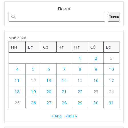
Поиск
Поиск
Май 2026
Пн
Вт
Ср
Чт
Пт
Сб
Вс
1
2
3
4
5
6
7
8
9
10
11
12
13
14
15
16
17
18
19
20
21
22
23
24
25
26
27
28
29
30
31
« Апр
Июн »