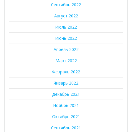
Сентябрь 2022
Август 2022
Июль 2022
Июнь 2022
Апрель 2022
Март 2022
Февраль 2022
Январь 2022
Декабрь 2021
Ноябрь 2021
Октябрь 2021
Сентябрь 2021