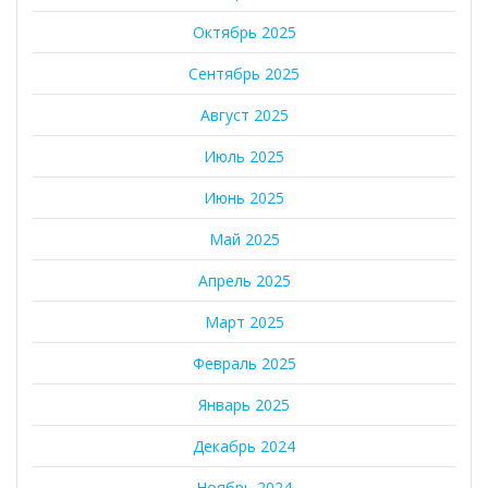
Октябрь 2025
Сентябрь 2025
Август 2025
Июль 2025
Июнь 2025
Май 2025
Апрель 2025
Март 2025
Февраль 2025
Январь 2025
Декабрь 2024
Ноябрь 2024