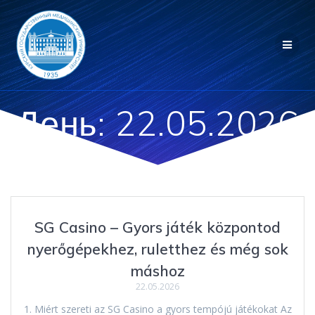
Перейти
к
контенту
День:
22.05.2026
SG Casino – Gyors játék központod
nyerőgépekhez, ruletthez és még sok
máshoz
22.05.2026
1. Miért szereti az SG Casino a gyors tempójú játékokat Az