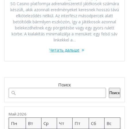
SG Casino platformja adrenalinszerető játékosok számára
készült, akik azonnali eredményeket keresnek hosszú távú
elköteleződés nélkül. Az interfész másodpercek alatt
betöltődik bármilyen eszközön, így a játékosok azonnal
belekezdhetnek egy pörgetésbe vagy egy gyors rulett
körbe. A kialakítás minimalizálja a menüket: egy felső sáv
linkekkel a…
Читать дальше
Поиск
Поиск
Май 2026
Пн
Вт
Ср
Чт
Пт
Сб
Вс