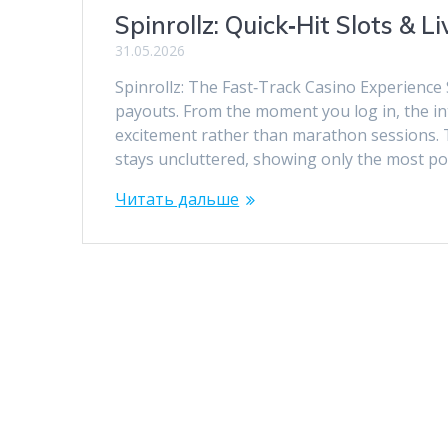
Spinrollz: Quick‑Hit Slots & 
31.05.2026
Spinrollz: The Fast‑Track Casino Experience 
payouts. From the moment you log in, the int
excitement rather than marathon sessions. T
stays uncluttered, showing only the most p
Читать дальше