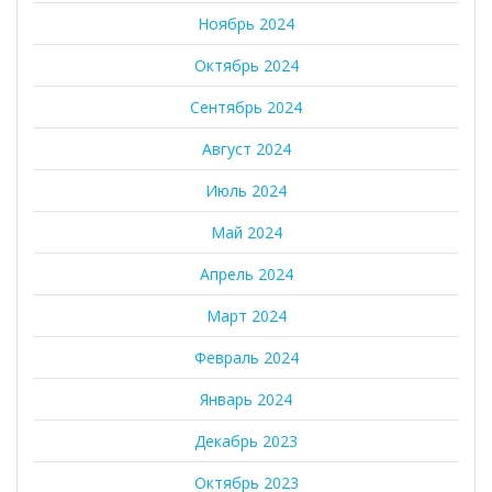
Ноябрь 2024
Октябрь 2024
Сентябрь 2024
Август 2024
Июль 2024
Май 2024
Апрель 2024
Март 2024
Февраль 2024
Январь 2024
Декабрь 2023
Октябрь 2023