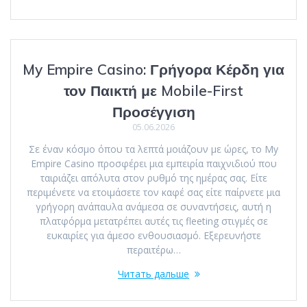
My Empire Casino: Γρήγορα Κέρδη για
τον Παικτή με Mobile-First
Προσέγγιση
05.06.2026
Σε έναν κόσμο όπου τα λεπτά μοιάζουν με ώρες, το My
Empire Casino προσφέρει μια εμπειρία παιχνιδιού που
ταιριάζει απόλυτα στον ρυθμό της ημέρας σας. Είτε
περιμένετε να ετοιμάσετε τον καφέ σας είτε παίρνετε μια
γρήγορη ανάπαυλα ανάμεσα σε συναντήσεις, αυτή η
πλατφόρμα μετατρέπει αυτές τις fleeting στιγμές σε
ευκαιρίες για άμεσο ενθουσιασμό. Εξερευνήστε
περαιτέρω…
Читать дальше