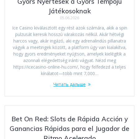
Gyors Nyertesek a Gyors Tempójú
Játékosoknak
05.06.2026
Ice Casino kiválasztott egy rést azok számára, akik a spin
pulzusát keresik hosszú várakozás nélkül. Akár hétvégi
harcos vagy, akár ingázó, aki egy adrenalindús pillanatra
vágyik a meetingek között, a platform úgy van kialakítva,
hogy gyors eredményeket nyújtson, amelyek kielégítik a
azonnali elégedettség iránti vágyat. Nézd meg
https://icecasino-online-hu.com/, hogy felfedezd a teljes
kínálatot—több mint 7,000…
Читать дальше
Bet On Red: Slots de Rápida Acción y
Ganancias Rápidas para el Jugador de
Ritmo Acelerado