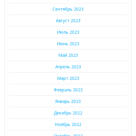
Сентябрь 2023
Август 2023
Июль 2023
Июнь 2023
Май 2023
Апрель 2023
Март 2023
Февраль 2023
Январь 2023
Декабрь 2022
Ноябрь 2022
Октябрь 2022