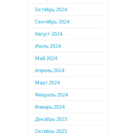
Октябрь 2024
Сентябрь 2024
Август 2024
Июль 2024
Май 2024
Апрель 2024
Март 2024
Февраль 2024
Январь 2024
Декабрь 2023
Октябрь 2023