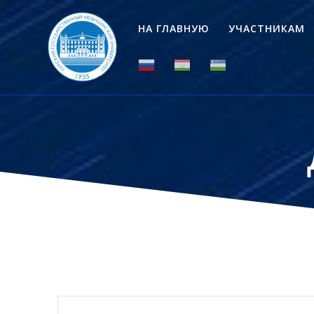
Перейти
к
НА ГЛАВНУЮ
УЧАСТНИКАМ
контенту