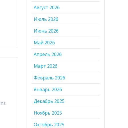
Август 2026
e
Июль 2026
Июнь 2026
Май 2026
Апрель 2026
Март 2026
Февраль 2026
Январь 2026
Декабрь 2025
ins
Ноябрь 2025
Октябрь 2025