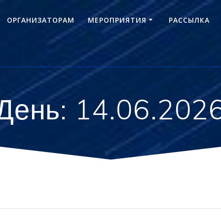
ОРГАНИЗАТОРАМ
МЕРОПРИЯТИЯ
РАССЫЛКА
День:
14.06.202