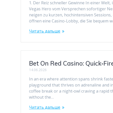
1. Der Reiz schneller Gewinne In einer Welt,
Vegas Hero vom Versprechen sofortiger Nerv
neigen zu kurzen, hochintensiven Sessions, d
öffnen eine Casino-Lobby, die Sie bequem 
Читать дальше
Bet On Red Casino: Quick‑Fir
14.06.2026
In an era where attention spans shrink faster
playground that thrives on adrenaline and i
coffee break or a night‑owl craving a rapid t
without the…
Читать дальше