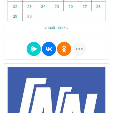
22
23
24
25
26
27
28
29
30
« Май
Июл »