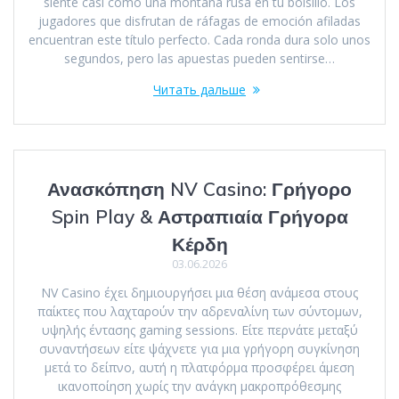
siente casi como una montaña rusa en tu bolsillo. Los
jugadores que disfrutan de ráfagas de emoción afiladas
encuentran este título perfecto. Cada ronda dura solo unos
segundos, pero las apuestas pueden sentirse…
Читать дальше
Ανασκόπηση NV Casino: Γρήγορο
Spin Play & Αστραπιαία Γρήγορα
Κέρδη
03.06.2026
NV Casino έχει δημιουργήσει μια θέση ανάμεσα στους
παίκτες που λαχταρούν την αδρεναλίνη των σύντομων,
υψηλής έντασης gaming sessions. Είτε περνάτε μεταξύ
συναντήσεων είτε ψάχνετε για μια γρήγορη συγκίνηση
μετά το δείπνο, αυτή η πλατφόρμα προσφέρει άμεση
ικανοποίηση χωρίς την ανάγκη μακροπρόθεσμης