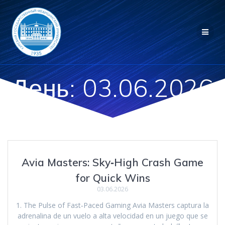
Перейти
к
контенту
День:
03.06.2026
Avia Masters: Sky‑High Crash Game
for Quick Wins
03.06.2026
1. The Pulse of Fast‑Paced Gaming Avia Masters captura la
adrenalina de un vuelo a alta velocidad en un juego que se