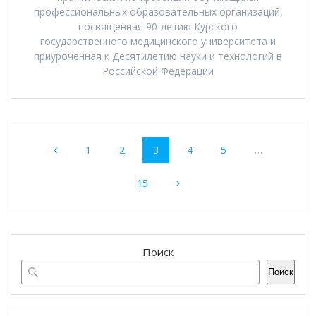
профессиональных образовательных организаций,
посвященная 90-летию Курского
государственного медицинского университета и
приуроченная к Десятилетию науки и технологий в
Российской Федерации
Навигация
Страница
Страница
Страница
Страница
Страница
1
2
3
4
5
…
по
Страница
записям
15
Поиск
Поиск