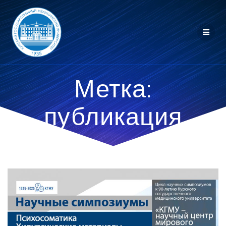
Перейти
к
контенту
Метка:
публикация