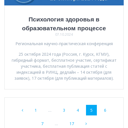
Психология здоровья в
образовательном процессе
07.10.2024
Региональная научно-практическая конференция
25 октября 2024 года (Россия, г. Курск, КГМУ),
гибридный формат, бесплатное участие, сертификат
участника, бесплатная публикация статей с
индексацией в РИНЦ, дедлайн – 14 октября (для
заявок), 17 октября (для публикаций материалов).
Навигация
Страница
Страница
Страница
Страница
Страница
1
…
3
4
5
6
по
Страница
Страница
записям
7
…
17