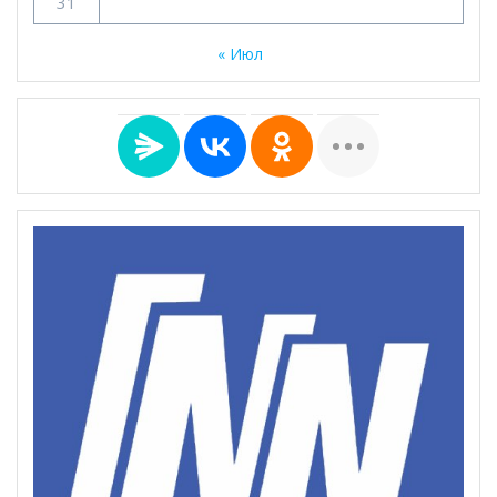
31
« Июл