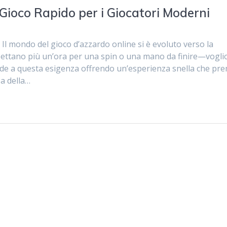
 Gioco Rapido per i Giocatori Moderni
Il mondo del gioco d’azzardo online si è evoluto verso la
aspettano più un’ora per una spin o una mano da finire—vogl
onde a questa esigenza offrendo un’esperienza snella che pr
za della…