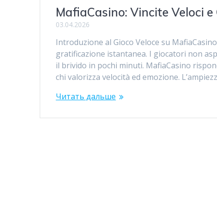
MafiaCasino: Vincite Veloci e
03.04.2026
Introduzione al Gioco Veloce su MafiaCasino 
gratificazione istantanea. I giocatori non 
il brivido in pochi minuti. MafiaCasino risp
chi valorizza velocità ed emozione. L’ampiez
Читать дальше