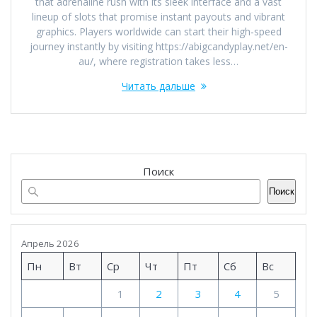
that adrenaline rush with its sleek interface and a vast
lineup of slots that promise instant payouts and vibrant
graphics. Players worldwide can start their high‑speed
journey instantly by visiting https://abigcandyplay.net/en-
au/, where registration takes less…
Читать дальше
Поиск
Поиск
Апрель 2026
Пн
Вт
Ср
Чт
Пт
Сб
Вс
1
2
3
4
5