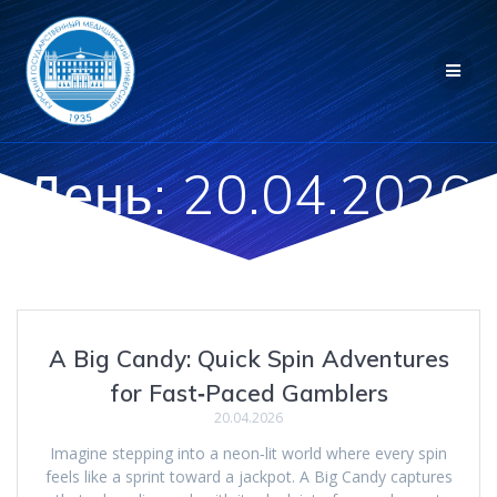
Перейти
к
контенту
День:
20.04.2026
A Big Candy: Quick Spin Adventures
for Fast‑Paced Gamblers
20.04.2026
Imagine stepping into a neon‑lit world where every spin
feels like a sprint toward a jackpot. A Big Candy captures