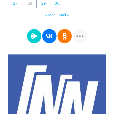
27
28
29
30
« Мар
Май »