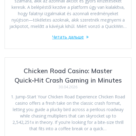
számára, akik az azonnali akciót és gyors kifizetéseket
keresik. A belépéstől kezdve a platform úgy van kialakítva,
hogy falatnyi izgalmakat és azonnali eredményeket
nyújtson—tökéletes azoknak, akik szeretnék megnyerni a
jackpotot, mielőtt a kávéjuk kihűl. Miért vonzó a QuickWin…
Читать дальше
Chicken Road Casino: Master
Quick‑Hit Crash Gaming in Minutes
30.04.2026
1. Jump‑Start Your Chicken Road Experience Chicken Road
casino offers a fresh take on the classic crash format,
letting you guide a plucky bird across a perilous roadway
while chasing multipliers that can skyrocket up to
2,542,251x in theory. If you’re looking for a bite‑size thrill
that fits into a coffee break or a quick…