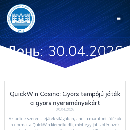
Перейти
к
контенту
День:
30.04.2026
QuickWin Casino: Gyors tempójú játék
a gyors nyereményekért
30.04.2026
Az online szerencsejáték világában, ahol a maratoni játékok
a norma, a QuickWin kiemelkedik, mint egy játszótér azok