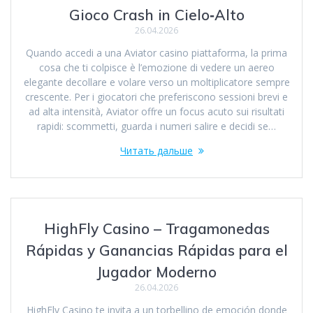
Gioco Crash in Cielo‑Alto
26.04.2026
Quando accedi a una Aviator casino piattaforma, la prima
cosa che ti colpisce è l’emozione di vedere un aereo
elegante decollare e volare verso un moltiplicatore sempre
crescente. Per i giocatori che preferiscono sessioni brevi e
ad alta intensità, Aviator offre un focus acuto sui risultati
rapidi: scommetti, guarda i numeri salire e decidi se…
Читать дальше
HighFly Casino – Tragamonedas
Rápidas y Ganancias Rápidas para el
Jugador Moderno
26.04.2026
HighFly Casino te invita a un torbellino de emoción donde