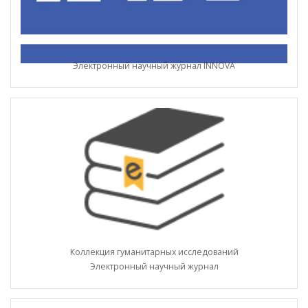
Электронный научный журнал INNOVA
Коллекция гуманитарных исследований
Электронный научный журнал