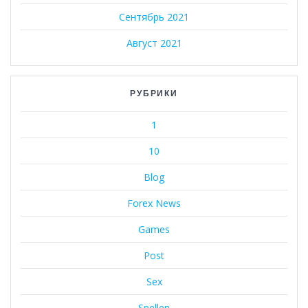
Сентябрь 2021
Август 2021
РУБРИКИ
1
10
Blog
Forex News
Games
Post
Sex
Spellen