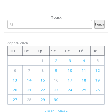
Поиск
Поиск
Апрель 2026
Пн
Вт
Ср
Чт
Пт
Сб
Вс
1
2
3
4
5
6
7
8
9
10
11
12
13
14
15
16
17
18
19
20
21
22
23
24
25
26
27
28
29
30
« Мар
Май »