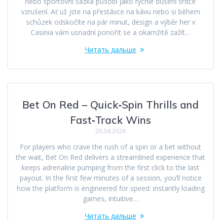
nebo sportovní sázka působí jako rychlé bušení srdce
vzrušení. Ať už jste na přestávce na kávu nebo si během
schůzek odskočíte na pár minut, design a výběr her v
Casinia vám usnadní ponořit se a okamžitě zažít…
Читать дальше
Bet On Red – Quick‑Spin Thrills and
Fast‑Track Wins
26.04.2026
For players who crave the rush of a spin or a bet without
the wait, Bet On Red delivers a streamlined experience that
keeps adrenaline pumping from the first click to the last
payout. In the first few minutes of a session, you’ll notice
how the platform is engineered for speed: instantly loading
games, intuitive…
Читать дальше