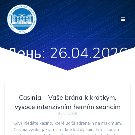
Перейти
к
контенту
День:
26.04.2026
Casinia – Vaše brána k krátkým,
vysoce intenzivním herním seancím
26.04.2026
Když hledáte kasino, které udrží adrenalin na maximum,
Casinia vyniká jako místo, kde každý spin, hra s kartami