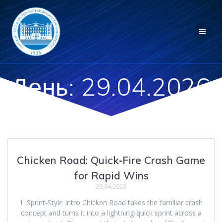
Перейти
к
контенту
День:
29.04.2026
Chicken Road: Quick‑Fire Crash Game
for Rapid Wins
29.04.2026
1. Sprint‑Style Intro Chicken Road takes the familiar crash
concept and turns it into a lightning‑quick sprint across a