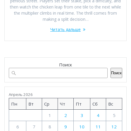
perilous street. Players set their stake, pick a difficulty, and
then watch the chicken leap from one tile to the next while
the multiplier climbs in real time. The thrill comes from
making a split decision…
Читать дальше
Поиск
Поиск
Апрель 2026
Пн
Вт
Ср
Чт
Пт
Сб
Вс
1
2
3
4
5
6
7
8
9
10
11
12