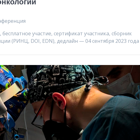
онкологии
нференция
, бесплатное участие, сертификат участника, сборник
ии (РИНЦ, DOI, EDN), дедлайн — 04 сентября 2023 года