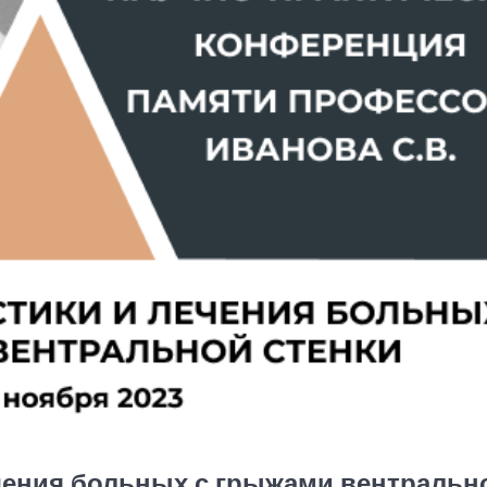
чения больных с грыжами вентральн