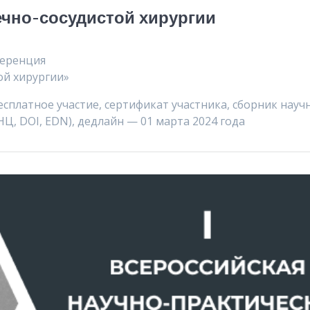
чно-сосудистой хирургии
ференция
ой хирургии»
есплатное участие, сертификат участника, сборник науч
, DOI, EDN), дедлайн — 01 марта 2024 года